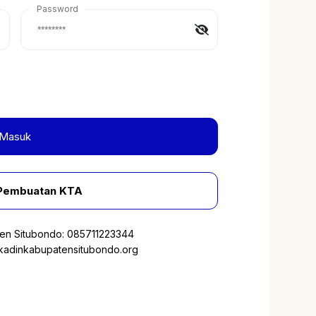
Password
Masuk
Pembuatan KTA
ten Situbondo:
085711223344
adinkabupatensitubondo.org